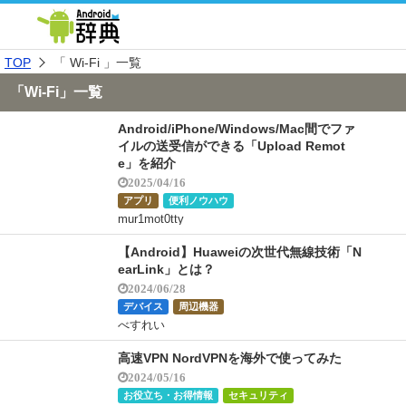
TOP
「 Wi-Fi 」一覧
「Wi-Fi」一覧
Android/iPhone/Windows/Mac間でファ
イルの送受信ができる「Upload Remot
e」を紹介
2025/04/16
アプリ
便利ノウハウ
mur1mot0tty
【Android】Huaweiの次世代無線技術「N
earLink」とは？
2024/06/28
デバイス
周辺機器
べすれい
高速VPN NordVPNを海外で使ってみた
2024/05/16
お役立ち・お得情報
セキュリティ