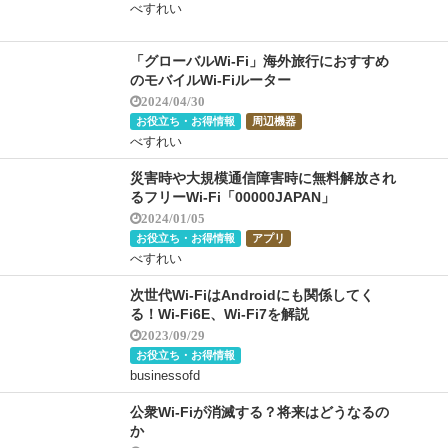
べすれい
「グローバルWi-Fi」海外旅行におすすめ
のモバイルWi-Fiルーター
2024/04/30
お役立ち・お得情報
周辺機器
べすれい
災害時や大規模通信障害時に無料解放され
るフリーWi-Fi「00000JAPAN」
2024/01/05
お役立ち・お得情報
アプリ
べすれい
次世代Wi-FiはAndroidにも関係してく
る！Wi-Fi6E、Wi-Fi7を解説
2023/09/29
お役立ち・お得情報
businessofd
公衆Wi-Fiが消滅する？将来はどうなるの
か