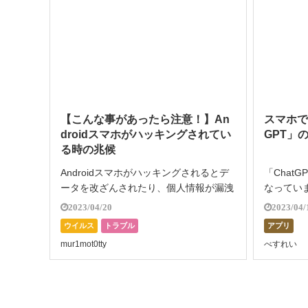
【こんな事があったら注意！】An
スマホで
droidスマホがハッキングされてい
GPT」
る時の兆候
Androidスマホがハッキングされるとデ
「Chat
ータを改ざんされたり、個人情報が漏洩
なってい
したり、ウイルスをインストールさせら
ので、名
2023/04/20
2023/04/
れたりといったリスクが生じます。 iPh
いう人も多
ウイルス
トラブル
アプリ
oneと比較してセキュリティリスクが高
調べごと
mur1mot0tty
べすれい
いと言われているAndroi […]
エクセルの