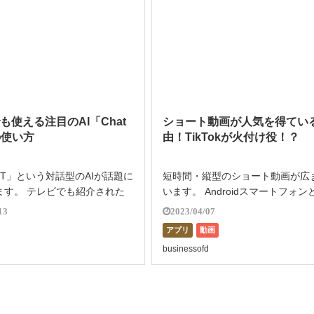
も使える注目のAI「Chat
ショート動画が人気を得てい
の使い方
由！TikTokが火付け役！？
GPT」という対話型のAIが話題に
短時間・縦型のショート動画が広
ます。 テレビでも紹介された
います。 Androidスマートフォン
前だけなら聞いたことがあると
た端末で気軽に視聴ができるショ
13
2023/04/07
いでしょうか。 ChatGPTは
画は、撮影にも時間が掛からず投
アプリ
動画
やプログラミング、デバッグ、
すいといった点が人気を後押しし
businessofd
マ […]
す。 また企業が利用するケースも 