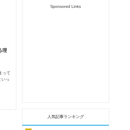
Sponsored Links
る理
まって
といっ
ート動
稿しや
ていま
[…]
人気記事ランキング