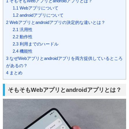
1
そもそもWebアプリとandroidアプリとは？
1.1
Webアプリについて
1.2
androidアプリについて
2
Webアプリとandroidアプリの決定的な違いとは？
2.1
汎用性
2.2
動作性
2.3
利用までのハードル
2.4
機能性
3
なぜWebアプリとandroidアプリを両方提供しているところ
があるの？
4
まとめ
そもそもWebアプリとandroidアプリとは？