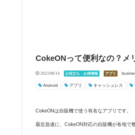
CokeONって便利なの？
busine
2023/08/14
お役立ち・お得情報
アプリ
Android
アプリ
キャッシュレス
CokeONは自販機で使う有名なアプリです。
最近急速に、CokeON対応の自販機が各地