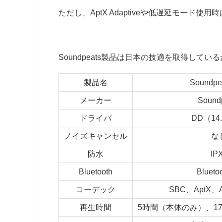
ただし、AptX Adaptiveや低遅延モー
Soundpeats製品は日本の技適を取得して
製品名
Soundpea
メーカー
Sound
ドライバ
DD（14
ノイズキャンセル
な
防水
IP
Bluetooth
Blueto
コーデック
SBC、AptX、Ap
再生時間
5時間（本体のみ）、1