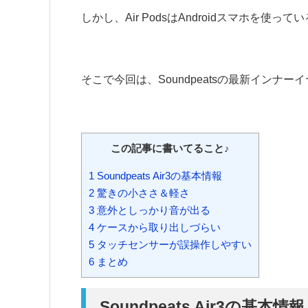
しかし、Air PodsはAndroidスマホを
そこで今回は、Soundpeatsの最新インナ
この記事に書いてること♪
1
Soundpeats Air3の基本情報
2
驚きの小ささ＆軽さ
3
意外としっかり音が出る
4
ケースから取り出しづらい
5
タッチセンサーが誤操作しやすい
6
まとめ
Soundpeats Air3の基本情報