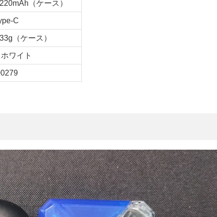
、220mAh（ケース）
ype-C
、33g（ケース）
、ホワイト
00279