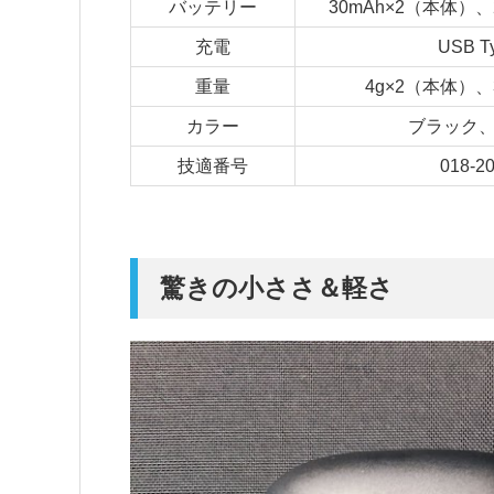
バッテリー
30mAh×2（本体）
充電
USB T
重量
4g×2（本体）
カラー
ブラック
技適番号
018-2
驚きの小ささ＆軽さ