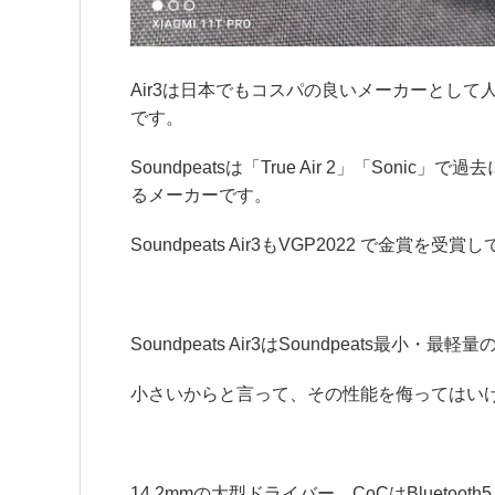
Air3は日本でもコスパの良いメーカーとして人
です。
Soundpeatsは「True Air 2」「So
るメーカーです。
Soundpeats Air3もVGP2022 で金賞を受
Soundpeats Air3はSoundpeats最小・
小さいからと言って、その性能を侮ってはい
14.2mmの大型ドライバー、CoCはBluetooth