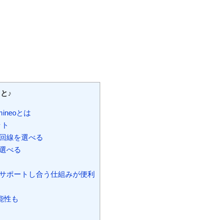
と♪
neoとは
ット
回線を選べる
選べる
サポートし合う仕組みが便利
能性も