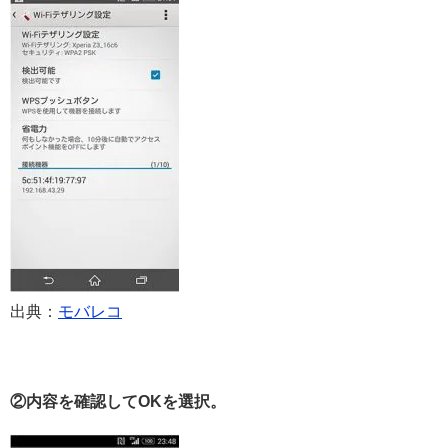
出典：
モバレコ
②内容を確
認してOKを選択。