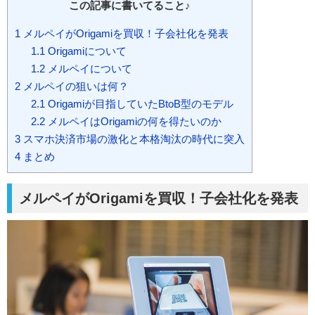
この記事に書いてること♪
1
メルペイがOrigamiを買収！子会社化を発表
1.1
Origamiについて
1.2
メルペイについて
2
メルペイの狙いは何？
2.1
Origamiが目指していたBtoB型のモデル
2.2
メルペイはOrigamiの何を得たいのか
3
スマホ決済市場の激化と本格淘汰の時代に突入
4
まとめ
メルペイがOrigamiを買収！子会社化を発表