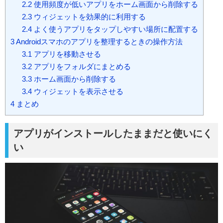
2.2
使用頻度が低いアプリをホーム画面から削除する
2.3
ウィジェットを効果的に利用する
2.4
よく使うアプリをタップしやすい場所に配置する
3
Androidスマホのアプリを整理するときの操作方法
3.1
アプリを移動させる
3.2
アプリをフォルダにまとめる
3.3
ホーム画面から削除する
3.4
ウィジェットを表示させる
4
まとめ
アプリがインストールしたままだと使いにく
い