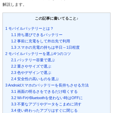
解説します。
この記事に書いてること♪
1
モバイルバッテリーとは？
1.1
持ち運びできるバッテリー
1.2
事前に充電をして外出先で利用
1.3
スマホの充電の持ちは半日～1日程度
2
モバイルバッテリーを選ぶ4つのコツ
2.1
バッテリー容量で選ぶ
2.2
重さやサイズで選ぶ
2.3
色やデザインで選ぶ
2.4
安全性の高いものを選ぶ
3
Androidスマホのバッテリーを長持ちさせる方法
3.1
画面の明るさをできるだけ暗くする
3.2
Wi-FiやBluetoothを使わない時はOFFに
3.3
不要なアプリやデータをこまめに消す
3.4
使い終わったアプリはすぐに閉じる