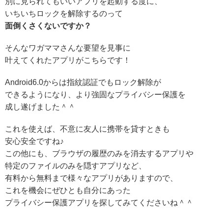
別に見られてもいいアプリを起動する度に、
いちいちロックを解除するのって
面倒くさくないですか？
そんなワガママさんな要望を見事に
叶えてくれたアプリがこちらです！
Android6.0からは
指紋認証
でもロック解除が
できる
ようになり、より強固なプライバシー保護を
成し遂げました＾＾
これを使えば、不意に友人に携帯を貸すときも
安心安全ですね♪
この他にも、
ブラウザの履歴のみを消去する
アプリや
特定のファイルのみを隠す
アプリなど、
有料から無料まで様々なアプリがありますので、
これを機会にぜひとも自分にあった
プライバシー保護アプリを探してみてくださいね＾＾