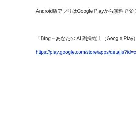
Android版アプリはGoogle Playから無
「Bing – あなたの AI 副操縦士（Google Pla
https://play.google.com/store/apps/details?id