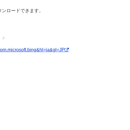
料でダウンロードできます。
y）」
=com.microsoft.bing&hl=ja&gl=JP