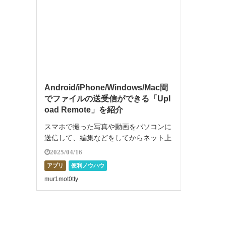
Android/iPhone/Windows/Mac間
でファイルの送受信ができる「Upl
oad Remote」を紹介
スマホで撮った写真や動画をパソコンに
送信して、編集などをしてからネット上
にアップロードするなど、端末間のファ
2025/04/16
イル転送をする機会が多い方もいるでし
アプリ
便利ノウハウ
ょう。 クラウド上でファイルを管理す
mur1mot0tty
る方法もありますが、何かと面倒だった
り、 […]